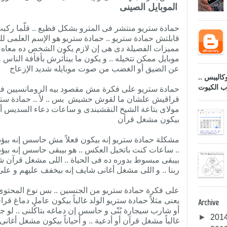
الموبايل الصينى
حمادة ستريو منتشر فى المترو بشكل فظيع .. قلّما ركبت 
قابلتش حمادة ستريو .. حمادة ستريو هو الإسم العلمى لل
مميزات الفصيلة دى هى إن لازم يكون الشخص ده معاه
موبايل ممكن تتخيله .. و يكون ما بيتأثرش بأفأفة الناس و
عن الضيق أو الغضب من صوت موبايله شديد الإزعاج
اليبس ..
ب الكيوت
حمادة ستريو على فكرة مش مقصود بيه الرومانسيين فقط 
قراقيش علشان ما لقوش حشيش بس .. لأ .. حمادة ستر
مولاى بتاعة الشيخ النقشبندى و ساعات دعاء السديس أو م
بيكون مشغل قرآن
مشكلة حمادة ستريو إنه بيكون فعلاً مش حاسس إنه بيؤذى 
.. ساعات كنت باتخيل العكس .. هو بيبقى حاسس إنه بيؤدى
بيبقى مبسوط بدوره ده فى الحياة .. اللى مشغل قرآن شا
ربنا .. و اللى مشغل أغانى شايف إنه بيخفف عليهم و عل
على فكرة حمادة ستريو من الجنسين .. بس نوع المحتوى ا
يعنى مثلاً حمادة ستريو الولد غالباً بيكون عامل دماغ
Archive
أو شارب سيجارة بُنّى و حاسس إن دماغه بتاكُلنى .. لو 
►
201
غالباً مشغل قرآن أو أدعية .. و أحياناً بيكون مشغل أغا