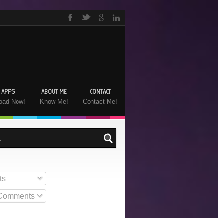
 APPS
ABOUT ME
CONTACT
oad Now!
Know Me!
Contact Me!
ts
 Comments