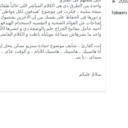
►
200
واحدة من الطرق دى هى الكلام المباشر اللى غالباً هيُقاب
نتيجة سلبية .. فكرت فى موضوع "هيدفون لكل مواطن" و
Followers
و دورها فى الحفاظ على نفسك من إن الآخرين يشتموك 
إشاعات عن الفوائد الصحية و النفسية لاستخدام الهيدفو
واحد ما نشرهاش سماعة موبايلُة باظت و الكلام الفاضى
إنت كقارئ .. شايف موضوع حمادة ستريو ممكن يتحل إز
أنا هاسيبك .. هاسيبك .. هاسيبك للأيام .. و الوقت عدّى .. 
سيداى .. يا سـ
سلامٌ عليكم