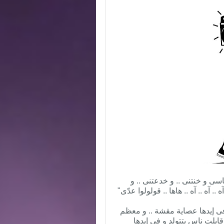
سى و خنتنى .. و خدعتنى .. و
 .. آه .. آه .. هاها .. قولولوا عدّى"
فى إيدها عصاية مقشة .. و معظم
قابلت ناس بتتولد و فى إيدها