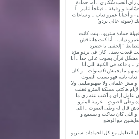
 رأى الحب سُكارى .. أما حمادة
اسة و رقيقة .. فبتلجأ لتامر - آ -
 و أحياناً عمرو دياب .. و ساعات
يك (صوته عالى بردو)
يلة حمادة ستريو .. بنت كانت
عمرو دياب .. أنا كنت هاتناقش
ظابط " إلحقنى يا حضرة
ت قعدت بعيد .. كان فى بردو مرّة
مشغّل قرآن بصوت عالى جداً .. أنا
. و قاعد فى الكنبة اللى أنا
واقف قدامها عيلة مسيحية .. أب و أم و طفلين صغيرين سنهم ما يجيبش 6 سنوات .. و كان
 ديانة تانية فهو بسبب الصوت
ة و مش علمانى ولا صهيوصليبى ولا
لأيام هاكتب مملكة المترو فقلت
ن عامل إزاى و أكتب عنه زى ما
ه وطّى الصوت .. عربية المترو
حدش قال له وطّى الصوت .. اللى
.. و اللى كان ساكت و بيسمع و
تعايشين مع الوضع
 للتعامل مع كل الحمادات ستريو