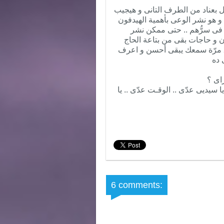
َل بعناد من الطرف التانى و هيجيب
 هو نشر الوعى بأهمية الهيدفون
فى سرُّهم .. حتى ممكن نشر
ن و حاجات بقى من بتاعة الحاج
أحمد حامل مفاتيح الجراج حلم بالوصفة دى و انشرها 20 مرّة سمعك يبقى أحسن و اعرف
 ده
اى ؟
يا سيديى عدّى .. الوقـت عدّى .. يا
6 comments: