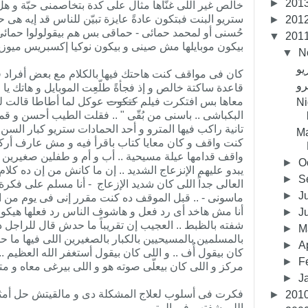
►
201
خالص غير اللى غنّاها مثال على كدة بتخاصمنى حبّة و هل
ستريو البنت فبتكون عادةً عايزة تبيّن للناس قد إيه هى حسّ
►
201
حُسنى أو لمحمد حمائى - حماقى بس هم بيقولولوا حمائى -
▼
201
بيكون موبايلها مش صينى و بيكون نوكيا إكسبريس ميوز
▼
N
كان فى مواقف كنت هاحتك فيها بالكلام مع بعض أفراد قب
رو
قاعدة ساكتة خالص و إذ فجأةً طلّعِت الموبايل و هاتك يا 
معاها بس افتكرت فيلم
كتكوت
عوكل لما أطاطا قالت لل
Ni
البكباشى .. باسنى من بُقّى " .. فقلت الطيب أحسن و قم
تانية راكب فيها المترو و أحد الحمادات ستريو كبار السن 
Ma
كنت واقف و كان معايا كتاب باقرأ فيه و مش عارف أركز .
►
O
يبدو عليهم الإنزعاج الشديد .. إن ما كانش من إن ده كلام
►
S
العالى جداً اللى كان شديد الإزعاج - أنا مسلم على فكر
►
J
ماسونى - .. قبل الموقف ده كنت مقرر إنى فى يوم من ا
أنا مش هاخد أى رد فعل و هاشوف الناس رد فعلها هيكو
►
J
شفته بالظبط .. العجيب إن تقريباً ما حدش قال للراجل د
►
M
بالمسلمين بالمسيحيين بالكبار بالصغيرين اللى فيها ما 
►
A
كان بيقول أُف .. و اللى كان بيقول أستغفر الله العظيم 
►
F
مركز و اللى كان بيعلّى صوته هو و اللى بيرغى معاه و م
►
J
فكرت فى أسلوب لعلاج المشكلة دى و مالقيتش حل أمثل
►
201
اللى شفتهم فى المترو.