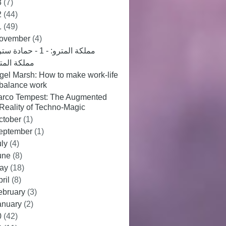
3
(7)
2
(44)
1
(49)
ovember
(4)
مملكة المترو: - 1 - حمادة ستريو
مملكة المت
gel Marsh: How to make work-life
balance work
rco Tempest: The Augmented
Reality of Techno-Magic
ctober
(1)
eptember
(1)
uly
(4)
une
(8)
ay
(18)
pril
(8)
ebruary
(3)
anuary
(2)
0
(42)