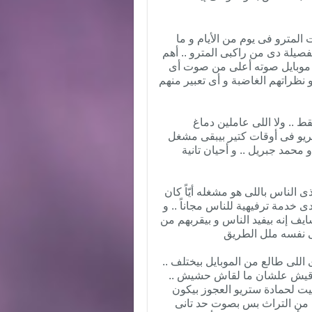
المترو فى يوم من الأيام و ما
فصيلة دى من راكبى المترو .. أهم
 موبايل صوته أعلى من صوت أى
 نظراتهم الغاضبة و أى تعبير منهم
.. ولا اللى عاملين دماغ
يو فى أوقات كتير بيبقى مشغل
حمد جبريل .. و أحيان تانية
الناس باللى هو مشغله أيّاً كان
 خدمة ترفيهية للناس مجاناً .. و
يف إنه بيفيد الناس و بيقربهم من
ى نفسه ملل الطريق
للى طالع من الموبايل بيختلف ..
 قراقيش علشان ما لقاش حشيش ..
جيت لحمادة ستريو العجوز بيكون
نى من التراث بس بصوت حد تانى