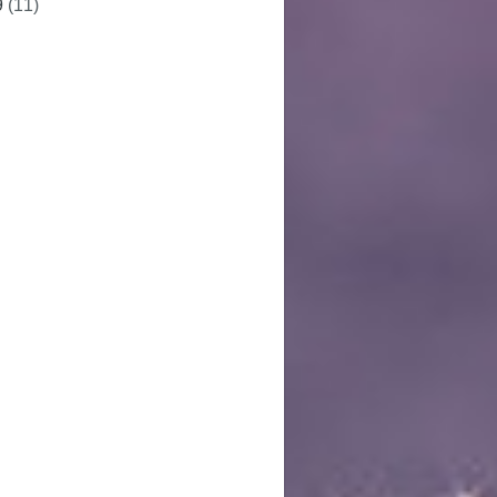
9
(11)