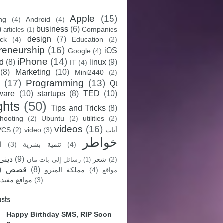
Apple
(15)
ing
(4)
Android
(4)
)
business
(6)
Companies
articles
(1)
design
(7)
ck
(4)
Education
(2)
reneurship
(16)
iOS
Google
(4)
iPhone
(14)
d
(8)
linux
(9)
IT
(4)
(8)
Marketing
(10)
Mini2440
(2)
(17)
Programming
(13)
Qt
tware
(10)
startups
(8)
TED
(10)
ghts
(50)
Tips and Tricks
(8)
hooting
(2)
Ubuntu
(2)
utilities
(2)
videos
(16)
آيات
(3)
video
(2)
VCS
خواطر
(4)
تنمية بشرية
(3)
ا
(9)
دينى
(2)
شعر
(1)
رسائل إلى بات مان
(8)
قصص
)
(4)
مملكة المترو
مواقع
(3)
مواقع مفيدة
osts
Happy Birthday SMS, RIP Soon