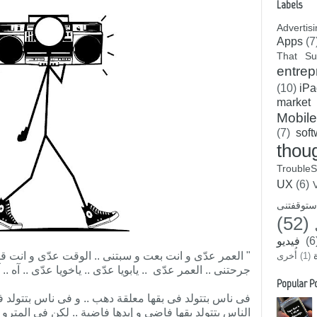
Labels
Advertis
Apps
(7
That Su
entrep
(10)
iPa
market
Mobile
(7)
sof
thou
TroubleS
UX
(6)
ستوقفتنى
(52)
(6
فيديو
" العمر عدّى و انت بعت و سبتنى .. الوقت عدّى و انت قا
(1)
أُخرى
جرحتنى .. العمر عدّى .. يابويا عدّى .. ياخويا عدّى .. آه .. آه
Popular P
فى ناس بتتولد فى بقها معلقة دهب .. و فى ناس بتتولد 
الناس بتتولد بقها فاضى و إيدها فاضية .. لكن فى المترو 