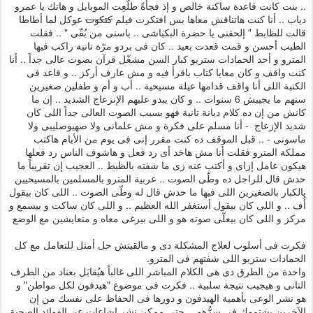
.. بنت كانت قاعدة ساكتة خالص و إذ فجأةً طلّعِت الموبايل و هاتك يا عمرو
دياب .. أنا كنت هاتناقش معاها بس افتكرت فيلم
كتكوت
عوكل لما أطاطا
قالت للظابط " إلحقنى يا حضرة البكباشى .. باسنى من بُقّى " .. فقلت
الطيب أحسن و قمت قعدت بعيد .. كان فى بردو مرّة تانية راكب فيها
المترو و أحد الحمادات ستريو كبار السن مشغّل قرآن بصوت عالى جداً .. أنا
كنت واقف و كان معايا كتاب باقرأ فيه و مش عارف أركز .. و قاعد فى
الكنبة اللى أنا واقف قدامها عيلة مسيحية .. أب و أم و طفلين صغيرين
سنهم ما يجيبش 6 سنوات .. و كان يبدو عليهم الإنزعاج الشديد .. إن ما
كانش من إن ده كلام ديانة تانية فهو بسبب الصوت العالى جداً اللى كان
شديد الإزعاج - أنا مسلم على فكرة و مش علمانى ولا صهيوصليبى ولا
ماسونى - .. قبل الموقف ده كنت مقرر إنى فى يوم من الأيام هاكتب
مملكة المترو فقلت أنا مش هاخد أى رد فعل و هاشوف الناس رد فعلها
هيكون عامل إزاى و أكتب عنه زى ما شفته بالظبط .. العجيب إن تقريباً ما
حدش قال للراجل ده وطّى الصوت .. عربية المترو بالمسلمين بالمسيحيين
بالكبار بالصغيرين اللى فيها ما حدش قال له وطّى الصوت .. اللى كان بيقول
أُف .. و اللى كان بيقول أستغفر الله العظيم .. و اللى كان ساكت و بيسمع و
مركز و اللى كان بيعلّى صوته هو و اللى بيرغى معاه و متعايشين مع الوضع
فكرت فى أسلوب لعلاج المشكلة دى و مالقيتش حل أمثل للتعامل مع كل
الحمادات ستريو اللى شفتهم فى المترو.
واحدة من الطرق دى هى الكلام المباشر اللى غالباً هيُقابَل بعناد من الطرف
التانى و هيجيب نتيجة سلبية .. فكرت فى موضوع "هيدفون لكل مواطن" و
هو نشر الوعى بأهمية الهيدفون و دورها فى الحفاظ على نفسك من إن
الآخرين يشتموك فى سرُّهم .. حتى ممكن نشر إشاعات عن الفوائد الصحية