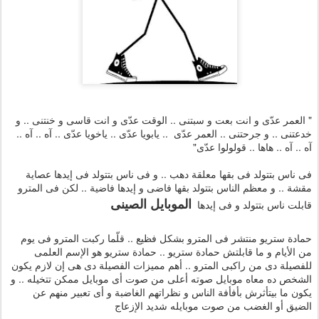
" العمر عدّى و انت بعت و سبتنى .. الوقت عدّى و انت قاسى و خنتنى .. و
خدعتنى .. و جرحتنى .. العمر عدّى .. يابويا عدّى .. ياخويا عدّى .. آه .. آه ..
آه .. آه .. هاها .. قولولوا عدّى"
فى ناس بتتولد فى بقها معلقة دهب .. و فى ناس بتتولد فى إيدها عصاية
مقشة .. و معظم الناس بتتولد بقها فاضى و إيدها فاضية .. لكن فى المترو
الموبايل الصينى
قابلت ناس بتتولد و فى إيدها
حمادة ستريو منتشر فى المترو بشكل فظيع .. قلّما ركبت المترو فى يوم
من الأيام و ما قابلتش حمادة ستريو .. حمادة ستريو هو الإسم العلمى
للفصيلة دى من راكبى المترو .. أهم مميزات الفصيلة دى هى إن لازم يكون
الشخص ده معاه موبايل صوته أعلى من صوت أى موبايل ممكن تتخيله .. و
يكون ما بيتأثرش بأفأفة الناس و نظراتهم الغاضبة و أى تعبير منهم عن
الضيق أو الغضب من صوت موبايله شديد الإزعاج