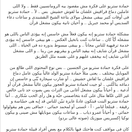
حمادة ستريو على فكرة مش مقصود بيه الرومانسيين فقط .. ولا اللى
عاملين دماغ قراقيش علشان ما لقوش حشيش بس .. لأ .. حمادة ستريو
فى أوقات كتير بيبقى مشغل مولاى بتاعة الشيخ النقشبندى و ساعات دعاء
السديس أو محمد جبريل .. و أحيان تانية بيكون مشغل قرآن
مشكلة حمادة ستريو إنه بيكون فعلاً مش حاسس إنه بيؤذى الناس باللى هو
مشغله أيّاً كان .. ساعات كنت باتخيل العكس .. هو بيبقى حاسس إنه بيؤدى
خدمة ترفيهية للناس مجاناً .. و بيبقى مبسوط بدوره ده فى الحياة .. اللى
مشغل قرآن شايف إنه بيفيد الناس و بيقربهم من ربنا .. و اللى مشغل
أغانى شايف إنه بيخفف عليهم و على نفسه ملل الطريق
على فكرة حمادة ستريو من الجنسين .. بس نوع المحتوى اللى طالع من
الموبايل بيختلف .. يعنى مثلاً حمادة ستريو الولد غالباً بيكون عامل دماغ
قراقيش علشان ما لقاش حشيش .. أو شارب سيجارة بُنّى و حاسس إن
دماغه بتاكُلنى .. لو جيت لحمادة ستريو العجوز بيكون غالباً مشغل قرآن أو
أدعية .. و أحياناً بيكون مشغل أغانى من التراث بس بصوت حد تانى خالص
غير اللى غنّاها مثال على كدة بتخاصمنى حبّة و هل رأى الحب سُكارى .. أما
حمادة ستريو البنت فبتكون عادةً عايزة تبيّن للناس قد إيه هى حسّاسة و
رقيقة .. فبتلجأ لتامر - آ - حُسنى أو لمحمد حمائى - حماقى بس هم بيقولولوا
حمائى - و أحياناً عمرو دياب .. و ساعات بيكون موبايلها مش صينى و بيكون
نوكيا إكسبريس ميوزيك (صوته عالى بردو)
كان فى مواقف كنت هاحتك فيها بالكلام مع بعض أفراد قبيلة حمادة ستريو